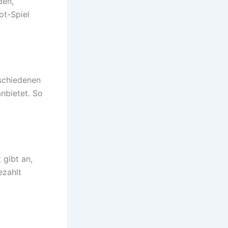
den,
ot-Spiel
rschiedenen
nbietet. So
 gibt an,
ezahlt