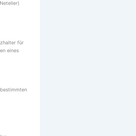
Neteller)
zhalter für
en eines
n bestimmten