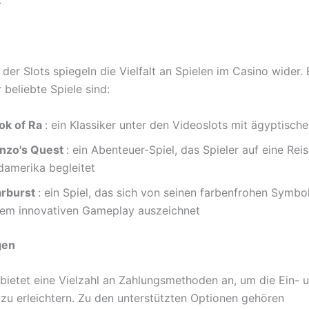
er Slots spiegeln die Vielfalt an Spielen im Casino wider. 
r beliebte Spiele sind:
ok of Ra
: ein Klassiker unter den Videoslots mit ägyptisch
nzo's Quest
: ein Abenteuer-Spiel, das Spieler auf eine Rei
damerika begleitet
arburst
: ein Spiel, das sich von seinen farbenfrohen Symbo
nem innovativen Gameplay auszeichnet
gen
bietet eine Vielzahl an Zahlungsmethoden an, um die Ein- 
zu erleichtern. Zu den unterstützten Optionen gehören