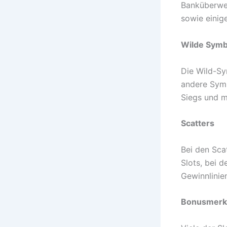
Banküberweis
sowie einige
Wilde Symb
Die Wild-Sym
andere Symb
Siegs und m
Scatters
Bei den Sca
Slots, bei 
Gewinnlinien
Bonusmerkm