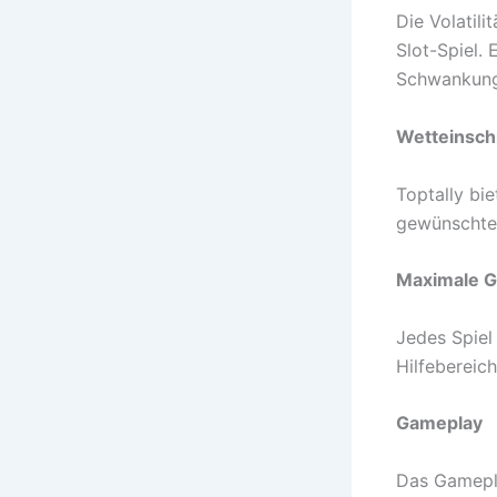
Die Volatil
Slot-Spiel. 
Schwankung
Wetteinsc
Toptally bie
gewünschtes
Maximale G
Jedes Spiel
Hilfebereic
Gameplay
Das Gamepla