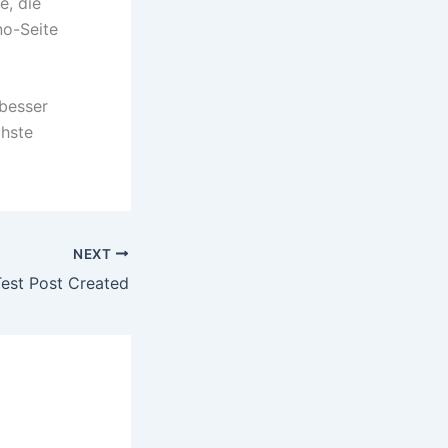
e, die
no-Seite
 besser
chste
NEXT
Test Post Created