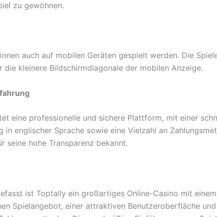
piel zu gewöhnen.
können auch auf mobilen Geräten gespielt werden. Die Spiel
ür die kleinere Bildschirmdiagonale der mobilen Anzeige.
fahrung
tet eine professionelle und sichere Plattform, mit einer schn
 in englischer Sprache sowie eine Vielzahl an Zahlungsme
für seine hohe Transparenz bekannt.
asst ist Toptally ein großartiges Online-Casino mit einem
en Spielangebot, einer attraktiven Benutzeroberfläche und