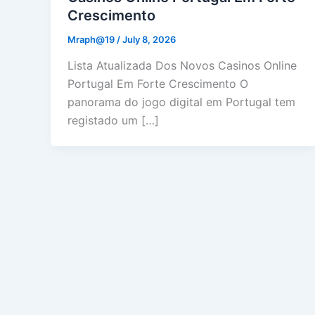
Crescimento
Mraph@19
/
July 8, 2026
Lista Atualizada Dos Novos Casinos Online
Portugal Em Forte Crescimento O
panorama do jogo digital em Portugal tem
registado um […]