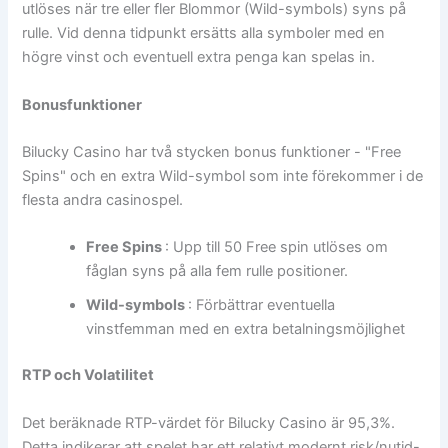
utlöses när tre eller fler Blommor (Wild-symbols) syns på
rulle. Vid denna tidpunkt ersätts alla symboler med en
högre vinst och eventuell extra penga kan spelas in.
Bonusfunktioner
Bilucky Casino har två stycken bonus funktioner - "Free
Spins" och en extra Wild-symbol som inte förekommer i de
flesta andra casinospel.
Free Spins
: Upp till 50 Free spin utlöses om
fåglan syns på alla fem rulle positioner.
Wild-symbols
: Förbättrar eventuella
vinstfemman med en extra betalningsmöjlighet
RTP och Volatilitet
Det beräknade RTP-värdet för Bilucky Casino är 95,3%.
Detta indikerar att spelet har ett relativt modernt risk/nutid-