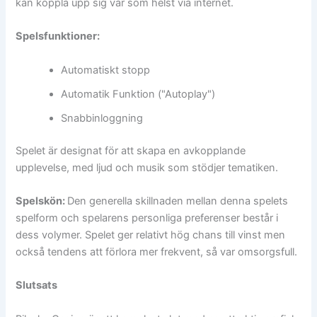
kan koppla upp sig var som helst via internet.
Spelsfunktioner:
Automatiskt stopp
Automatik Funktion ("Autoplay")
Snabbinloggning
Spelet är designat för att skapa en avkopplande
upplevelse, med ljud och musik som stödjer tematiken.
Spelskön:
Den generella skillnaden mellan denna spelets
spelform och spelarens personliga preferenser består i
dess volymer. Spelet ger relativt hög chans till vinst men
också tendens att förlora mer frekvent, så var omsorgsfull.
Slutsats