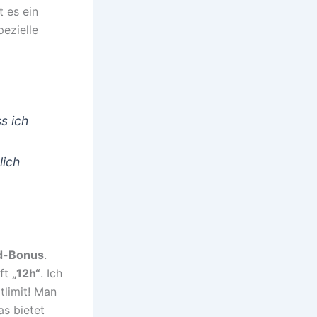
 es ein
pezielle
s ich
lich
d-Bonus
.
ift
„12h“
. Ich
tlimit! Man
as bietet