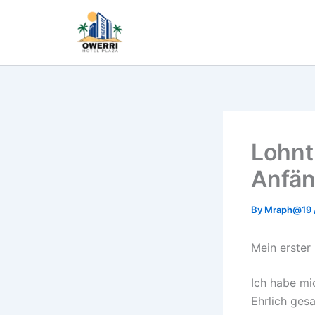
Skip
to
content
Lohnt
Anfän
By
Mraph@19
Mein erster
Ich habe mi
Ehrlich gesa