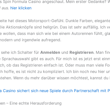
s Spin Formula Casino angeschaut. Mein erster Gedanke?
W
l aus.
hier klicken
eite hat dieses Motorsport-Gefühl. Dunkle Farben, elegant
ie Aktionsknöpfe sind hellgrün. Das ist sehr auffällig. Ich v
e wollen, dass man sich wie bei einem Autorennen fühlt, gla
 modern und irgendwie aufregend.
 sehe ich Schalter für
Anmelden
und
Registrieren
. Man fin
e Sprachauswahl gibt es auch. Für mich ist es jetzt erst ein
ich, ob das Registrieren einfach ist. Oder muss man viele F
ch hoffe, es ist nicht zu kompliziert. Ich bin noch neu hier 
rstehen. Wenn du mehr darüber wissen möchtest, kannst du h
a Casino sichert sich neue Spiele durch Partnerschaft mit 
hen – Eine echte Herausforderung