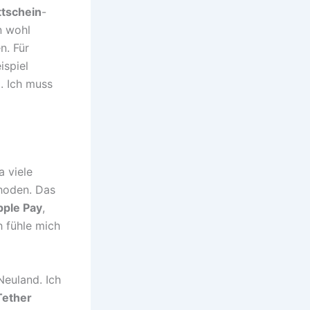
tschein
-
n wohl
n. Für
ispiel
d. Ich muss
a viele
thoden. Das
pple Pay
,
h fühle mich
Neuland. Ich
Tether