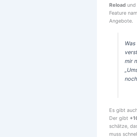
Reload
un
Feature na
Angebote.
Was 
vers
mir 
„Ums
noch
Es gibt auc
Der gibt
+1
schätze, das
muss schnell