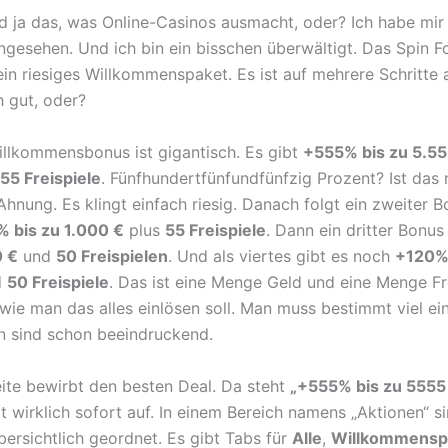
d ja das, was Online-Casinos ausmacht, oder? Ich habe mir
gesehen. Und ich bin ein bisschen überwältigt. Das Spin F
in riesiges Willkommenspaket. Es ist auf mehrere Schritte a
h gut, oder?
illkommensbonus ist gigantisch. Es gibt
+555% bis zu 5.55
55 Freispiele
. Fünfhundertfünfundfünfzig Prozent? Ist das 
hnung. Es klingt einfach riesig. Danach folgt ein zweiter B
 bis zu 1.000 €
plus
55 Freispiele
. Dann ein dritter Bonus
0 €
und
50 Freispielen
. Und als viertes gibt es noch
+120% 
d
50 Freispiele
. Das ist eine Menge Geld und eine Menge Fre
 wie man das alles einlösen soll. Man muss bestimmt viel ei
n sind schon beeindruckend.
ite bewirbt den besten Deal. Da steht
„+555% bis zu 5555
llt wirklich sofort auf. In einem Bereich namens „Aktionen“ si
ersichtlich geordnet. Es gibt Tabs für
Alle
,
Willkommensp