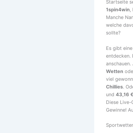
Startseite 
1spin4win
,
Manche Name
welche davo
sollte?
Es gibt ein
entdecken. D
anschauen. 
Wetten
od
viel gewonn
Chillies
. Od
und
43,16 
Diese Live-
Gewinne! Au
Sportwetten